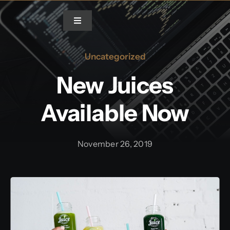
Skip
to
Toggle
Navigation
content
Uncategorized
Home
New Juices
Blog
Available Now
Gallery
November 26, 2019
Video