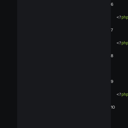
6
<?
ph
7
<?
ph
8
9
<?
ph
10