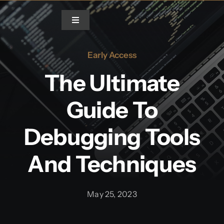
Skip
to
Toggle
Navigation
content
Early Access
Home
The Ultimate
Blog
Guide To
Gallery
Debugging Tools
Video
And Techniques
May 25, 2023