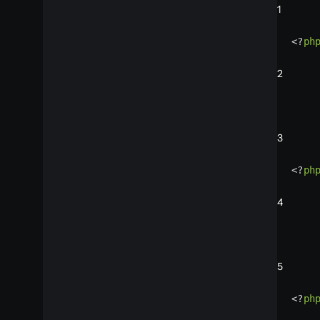
1
<?
ph
2
3
<?
ph
4
5
<?
ph